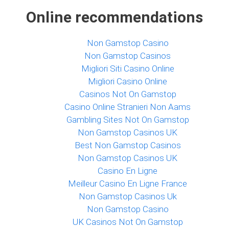
Online recommendations
Non Gamstop Casino
Non Gamstop Casinos
Migliori Siti Casino Online
Migliori Casino Online
Casinos Not On Gamstop
Casino Online Stranieri Non Aams
Gambling Sites Not On Gamstop
Non Gamstop Casinos UK
Best Non Gamstop Casinos
Non Gamstop Casinos UK
Casino En Ligne
Meilleur Casino En Ligne France
Non Gamstop Casinos Uk
Non Gamstop Casino
UK Casinos Not On Gamstop