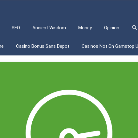
SEO
Ancient Wisdom
Money
Opinion
ne
Casino Bonus Sans Depot
Casinos Not On Gamstop 