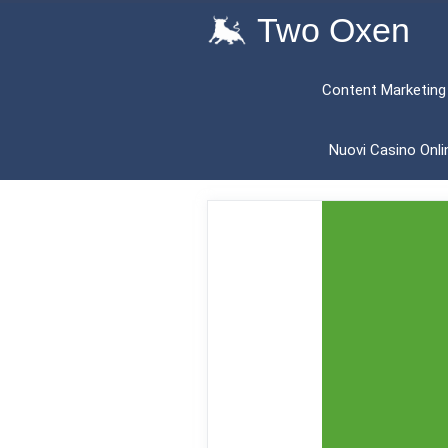
Skip
Two Oxen
to
content
Content Marketing
Nuovi Casino Onli