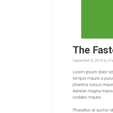
The Fas
September 8, 2018
by
Fr
Lorem ipsum dolor sit
tempor mauris a purus 
pharetra cursus mauris
Aenean magna massa, ve
sodales mauris.
Phasellus at auctor ni