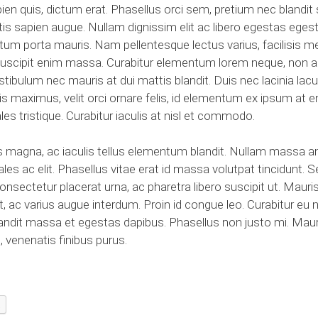
ien quis, dictum erat. Phasellus orci sem, pretium nec blandit
is sapien augue. Nullam dignissim elit ac libero egestas eges
ntum porta mauris. Nam pellentesque lectus varius, facilisis 
suscipit enim massa. Curabitur elementum lorem neque, non 
stibulum nec mauris at dui mattis blandit. Duis nec lacinia la
s maximus, velit orci ornare felis, id elementum ex ipsum at en
s tristique. Curabitur iaculis at nisl et commodo.
 magna, ac iaculis tellus elementum blandit. Nullam massa a
es ac elit. Phasellus vitae erat id massa volutpat tincidunt. S
 consectetur placerat urna, ac pharetra libero suscipit ut. M
, ac varius augue interdum. Proin id congue leo. Curabitur eu nu
andit massa et egestas dapibus. Phasellus non justo mi. Mauri
 venenatis finibus purus.