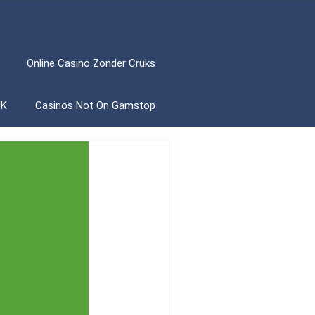
Online Casino Zonder Cruks
UK
Casinos Not On Gamstop