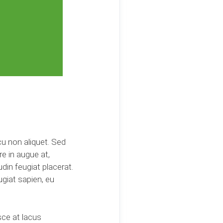
cu non aliquet. Sed
e in augue at,
din feugiat placerat.
ugiat sapien, eu
sce at lacus