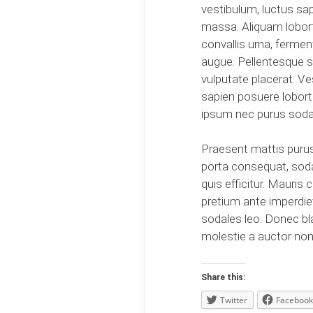
vestibulum, luctus sap
massa. Aliquam lobort
convallis urna, ferme
augue. Pellentesque 
vulputate placerat. Ve
sapien posuere loborti
ipsum nec purus sodale
Praesent mattis purus
porta consequat, sodal
quis efficitur. Mauris
pretium ante imperdiet
sodales leo. Donec bl
molestie a auctor non,
Share this:
Twitter
Facebook