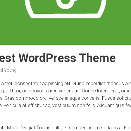
test WordPress Theme
ed Young
 amet, consectetur adipiscing elit. Nunc imperdiet rhoncus ar
porttitor, ac convallis arcu venenatis. Donec lorem erat, ornar
. Cras commodo orci vel scelerisque convallis. Fusce sollicitu
hicula at efficitur ac, vestibulum non felis. Aliquam quis fe
bh. Morbi feugiat finibus nulla, et semper ipsum sodales a. Fu