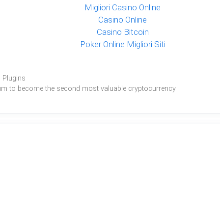
Migliori Casino Online
Casino Online
Casino Bitcoin
Poker Online Migliori Siti
 Plugins
um to become the second most valuable cryptocurrency