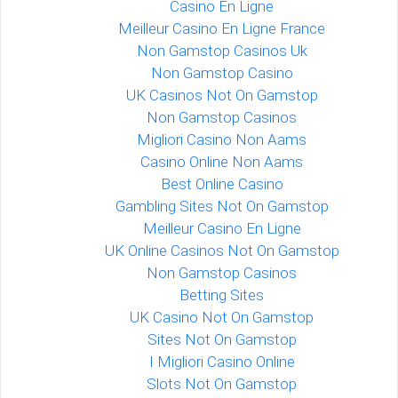
Casino En Ligne
Meilleur Casino En Ligne France
Non Gamstop Casinos Uk
Non Gamstop Casino
UK Casinos Not On Gamstop
Non Gamstop Casinos
Migliori Casino Non Aams
Casino Online Non Aams
Best Online Casino
Gambling Sites Not On Gamstop
Meilleur Casino En Ligne
UK Online Casinos Not On Gamstop
Non Gamstop Casinos
Betting Sites
UK Casino Not On Gamstop
Sites Not On Gamstop
I Migliori Casino Online
Slots Not On Gamstop