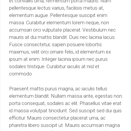
et convallis urna, fermentum porta mauris. Nam
pellentesque lectus varius, facilisis metus at,
elementum augue. Pellentesque suscipit enim
massa. Curabitur elementum lorem neque, non
accumsan orci vulputate placerat. Vestibulum nec
mauris at dui mattis blandit. Duis nec lacinia lacus.
Fusce consectetur, sapien posuere lobortis
maximus, velit orci ornare felis, id elementum ex
ipsum at enim. Integer lacinia ipsum nec purus
sodales tristique. Curabitur iaculis at nisl et
commodo.
Praesent mattis purus magna, ac iaculis tellus
elementum blandit. Nullam massa ante, egestas non
porta consequat, sodales ac elit. Phasellus vitae erat
id massa volutpat tincidunt. Sed suscipit sed dui quis
efficitur. Mauris consectetur placerat urna, ac
pharetra libero suscipit ut. Mauris accumsan magna