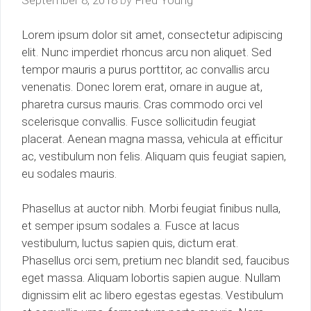
September 8, 2018
by
Fred Young
Lorem ipsum dolor sit amet, consectetur adipiscing
elit. Nunc imperdiet rhoncus arcu non aliquet. Sed
tempor mauris a purus porttitor, ac convallis arcu
venenatis. Donec lorem erat, ornare in augue at,
pharetra cursus mauris. Cras commodo orci vel
scelerisque convallis. Fusce sollicitudin feugiat
placerat. Aenean magna massa, vehicula at efficitur
ac, vestibulum non felis. Aliquam quis feugiat sapien,
eu sodales mauris.
Phasellus at auctor nibh. Morbi feugiat finibus nulla,
et semper ipsum sodales a. Fusce at lacus
vestibulum, luctus sapien quis, dictum erat.
Phasellus orci sem, pretium nec blandit sed, faucibus
eget massa. Aliquam lobortis sapien augue. Nullam
dignissim elit ac libero egestas egestas. Vestibulum