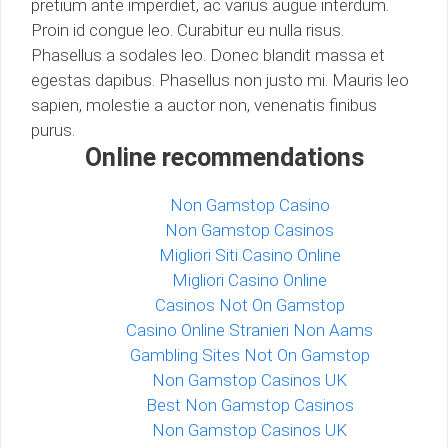
pretium ante imperdiet, ac varius augue interdum.
Proin id congue leo. Curabitur eu nulla risus.
Phasellus a sodales leo. Donec blandit massa et
egestas dapibus. Phasellus non justo mi. Mauris leo
sapien, molestie a auctor non, venenatis finibus
purus.
Online recommendations
Non Gamstop Casino
Non Gamstop Casinos
Migliori Siti Casino Online
Migliori Casino Online
Casinos Not On Gamstop
Casino Online Stranieri Non Aams
Gambling Sites Not On Gamstop
Non Gamstop Casinos UK
Best Non Gamstop Casinos
Non Gamstop Casinos UK